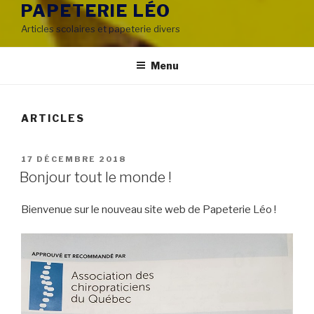
PAPETERIE LÉO
Articles scolaires et papeterie divers
Menu
ARTICLES
PUBLIÉ
17 DÉCEMBRE 2018
LE
Bonjour tout le monde !
Bienvenue sur le nouveau site web de Papeterie Léo !