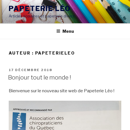
Aller
PAPETERIE LÉO
au
Articles scolaires et papeterie divers
contenu
Menu
AUTEUR :
PAPETERIELEO
PUBLIÉ
17 DÉCEMBRE 2018
LE
Bonjour tout le monde !
Bienvenue sur le nouveau site web de Papeterie Léo !