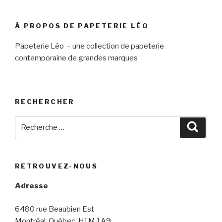
À PROPOS DE PAPETERIE LÉO
Papeterie Léo – une collection de papeterie
contemporaine de grandes marques
RECHERCHER
Chercher
Reche
pour
:
RETROUVEZ-NOUS
Adresse
6480 rue Beaubien Est
Montréal, Québec, H1M 1A9